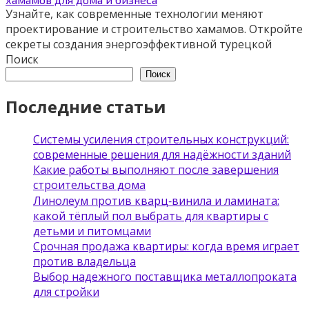
Узнайте, как современные технологии меняют
проектирование и строительство хамамов. Откройте
секреты создания энергоэффективной турецкой
Поиск
Поиск
Последние статьи
Системы усиления строительных конструкций:
современные решения для надёжности зданий
Какие работы выполняют после завершения
строительства дома
Линолеум против кварц‑винила и ламината:
какой тёплый пол выбрать для квартиры с
детьми и питомцами
Срочная продажа квартиры: когда время играет
против владельца
Выбор надежного поставщика металлопроката
для стройки