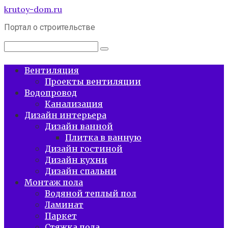
Перейти
krutoy-dom.ru
к
Портал о строительстве
контенту
Поиск:
Вентиляция
Проекты вентиляции
Водопровод
Канализация
Дизайн интерьера
Дизайн ванной
Плитка в ванную
Дизайн гостиной
Дизайн кухни
Дизайн спальни
Монтаж пола
Водяной теплый пол
Ламинат
Паркет
Стяжка пола