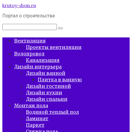
Перейти
krutoy-dom.ru
к
Портал о строительстве
контенту
Поиск:
Вентиляция
Проекты вентиляции
Водопровод
Канализация
Дизайн интерьера
Дизайн ванной
Плитка в ванную
Дизайн гостиной
Дизайн кухни
Дизайн спальни
Монтаж пола
Водяной теплый пол
Ламинат
Паркет
Стяжка пола