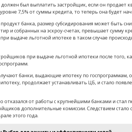
 должен был выплатить застройщик, если он продает к
уровне 7,5% от суммы кредита, то теперь она будет начи
продукт банка, размер субсидирования может быть сниже
тир и собранных на эскроу-счетах, превышает сумму к
при выдаче льготной ипотеке в таком случае происходи
тройщиков при выдаче льготной ипотеки после того, к
госпрограмм.
олучают банки, выдающие ипотеку по госпрограммам, ок
ипотеку, продолжает устанавливать ЦБ, и стало появл
о отказался от работы с крупнейшими банками и стал 
тройщиков дополнительные комиссии. Следствием стало
рале этого года.
а: Выбор для защиты и эффективности сетей