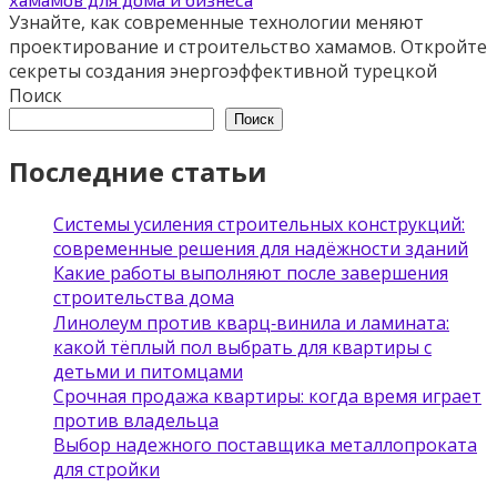
Узнайте, как современные технологии меняют
проектирование и строительство хамамов. Откройте
секреты создания энергоэффективной турецкой
Поиск
Поиск
Последние статьи
Системы усиления строительных конструкций:
современные решения для надёжности зданий
Какие работы выполняют после завершения
строительства дома
Линолеум против кварц‑винила и ламината:
какой тёплый пол выбрать для квартиры с
детьми и питомцами
Срочная продажа квартиры: когда время играет
против владельца
Выбор надежного поставщика металлопроката
для стройки