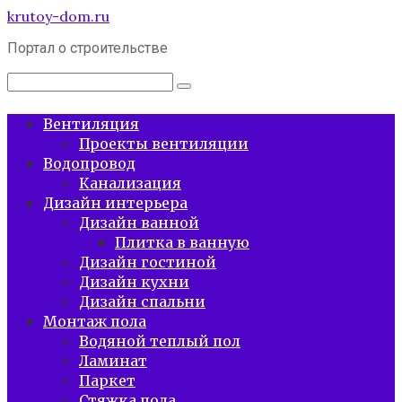
Перейти
krutoy-dom.ru
к
Портал о строительстве
контенту
Поиск:
Вентиляция
Проекты вентиляции
Водопровод
Канализация
Дизайн интерьера
Дизайн ванной
Плитка в ванную
Дизайн гостиной
Дизайн кухни
Дизайн спальни
Монтаж пола
Водяной теплый пол
Ламинат
Паркет
Стяжка пола