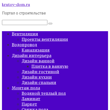
Перейти
krutoy-dom.ru
к
Портал о строительстве
контенту
Поиск:
Вентиляция
Проекты вентиляции
Водопровод
Канализация
Дизайн интерьера
Дизайн ванной
Плитка в ванную
Дизайн гостиной
Дизайн кухни
Дизайн спальни
Монтаж пола
Водяной теплый пол
Ламинат
Паркет
Стяжка пола