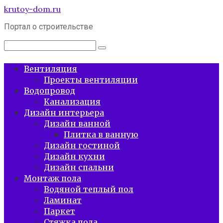
Перейти
krutoy-dom.ru
к
Портал о строительстве
контенту
Поиск:
Вентиляция
Проекты вентиляции
Водопровод
Канализация
Дизайн интерьера
Дизайн ванной
Плитка в ванную
Дизайн гостиной
Дизайн кухни
Дизайн спальни
Монтаж пола
Водяной теплый пол
Ламинат
Паркет
Стяжка пола