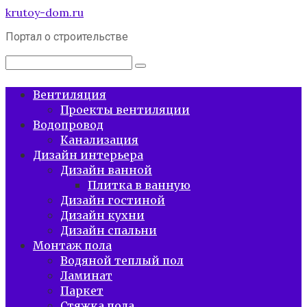
Перейти
krutoy-dom.ru
к
Портал о строительстве
контенту
Поиск:
Вентиляция
Проекты вентиляции
Водопровод
Канализация
Дизайн интерьера
Дизайн ванной
Плитка в ванную
Дизайн гостиной
Дизайн кухни
Дизайн спальни
Монтаж пола
Водяной теплый пол
Ламинат
Паркет
Стяжка пола