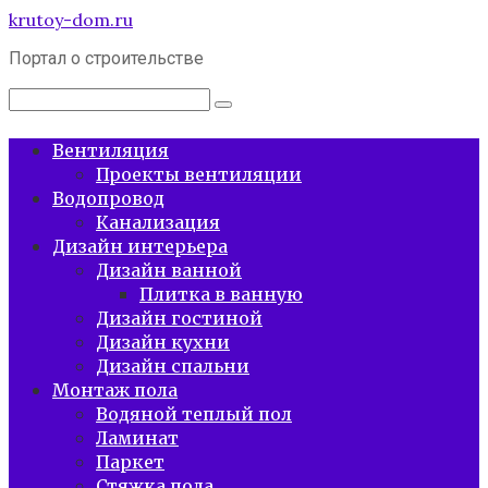
Перейти
krutoy-dom.ru
к
Портал о строительстве
контенту
Поиск:
Вентиляция
Проекты вентиляции
Водопровод
Канализация
Дизайн интерьера
Дизайн ванной
Плитка в ванную
Дизайн гостиной
Дизайн кухни
Дизайн спальни
Монтаж пола
Водяной теплый пол
Ламинат
Паркет
Стяжка пола