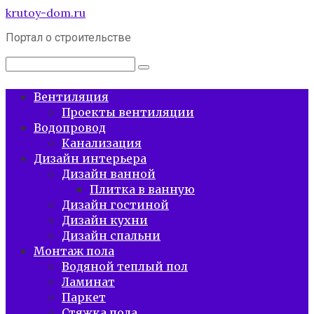
Перейти
krutoy-dom.ru
к
Портал о строительстве
контенту
Поиск:
Вентиляция
Проекты вентиляции
Водопровод
Канализация
Дизайн интерьера
Дизайн ванной
Плитка в ванную
Дизайн гостиной
Дизайн кухни
Дизайн спальни
Монтаж пола
Водяной теплый пол
Ламинат
Паркет
Стяжка пола