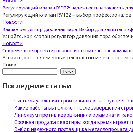
Новости
Регулирующий клапан RV122: надежность и точность дл
Регулирующий клапан RV122 – выбор профессионалов! 
Новости
Клапан регулятор давления пара: Выбор для защиты и э
Узнайте, как клапан регулятор давления пара обеспе
Новости
Современное проектирование и строительство хамамов 
Узнайте, как современные технологии меняют проект
Поиск
Поиск
Последние статьи
Системы усиления строительных конструкций: с
Какие работы выполняют после завершения стро
Линолеум против кварц‑винила и ламината: како
Срочная продажа квартиры: когда время играет 
Выбор надежного поставщика металлопроката д