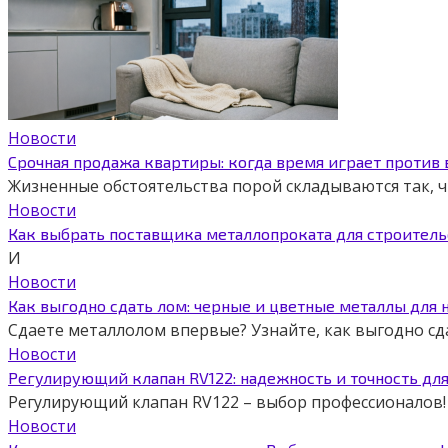
Новости
Срочная продажа квартиры: когда время играет против
Жизненные обстоятельства порой складываются так,
Новости
Как выбрать поставщика металлопроката для строитель
И
Новости
Как выгодно сдать лом: черные и цветные металлы для 
Сдаете металлолом впервые? Узнайте, как выгодно сд
Новости
Регулирующий клапан RV122: надежность и точность дл
Регулирующий клапан RV122 – выбор профессионалов! 
Новости