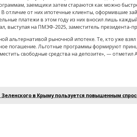
граммам, заемщики затем стараются как можно быстре
 В отличие от них ипотечные клиенты, оформившие зай
льные платежи в этом году из них вносил лишь каждый
азал, выступая на ПМЭФ-2025, заместитель президента-
ной альтернативой рыночной ипотеке. Те, кто уже взял
ное погашение. Льготные программы формируют принц
естить свободные средства на депозите», — отметил 
а Зеленского в Крыму пользуется повышенным спро