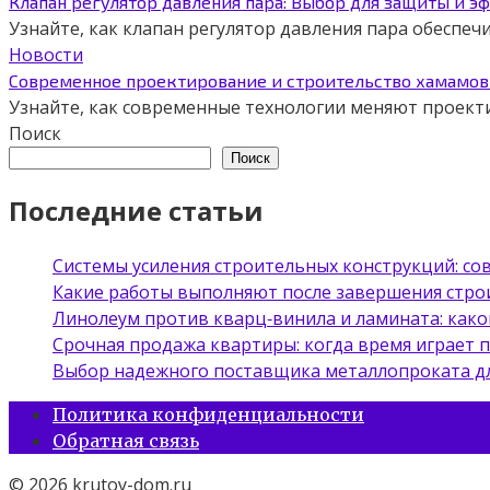
Клапан регулятор давления пара: Выбор для защиты и э
Узнайте, как клапан регулятор давления пара обеспе
Новости
Современное проектирование и строительство хамамов 
Узнайте, как современные технологии меняют проект
Поиск
Поиск
Последние статьи
Системы усиления строительных конструкций: с
Какие работы выполняют после завершения стро
Линолеум против кварц‑винила и ламината: како
Срочная продажа квартиры: когда время играет 
Выбор надежного поставщика металлопроката д
Политика конфиденциальности
Обратная связь
© 2026 krutoy-dom.ru