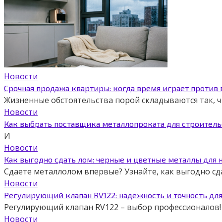
Новости
Срочная продажа квартиры: когда время играет против
Жизненные обстоятельства порой складываются так,
Новости
Как выбрать поставщика металлопроката для строитель
И
Новости
Как выгодно сдать лом: черные и цветные металлы для 
Сдаете металлолом впервые? Узнайте, как выгодно сд
Новости
Регулирующий клапан RV122: надежность и точность дл
Регулирующий клапан RV122 – выбор профессионалов! 
Новости