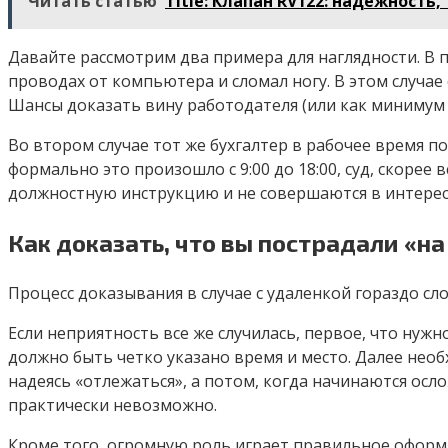
Читать статью
Title: Клапан RV122: надежность
Давайте рассмотрим два примера для наглядности. В пе
проводах от компьютера и сломал ногу. В этом случае
Шансы доказать вину работодателя (или как минимум 
Во втором случае тот же бухгалтер в рабочее время по
формально это произошло с 9:00 до 18:00, суд, скорее
должностную инструкцию и не совершаются в интерес
Как доказать, что вы пострадали «на
Процесс доказывания в случае с удаленкой гораздо сло
Если неприятность все же случилась, первое, что ну
должно быть четко указано время и место. Далее нео
надеясь «отлежаться», а потом, когда начинаются ос
практически невозможно.
Кроме того, огромную роль играет правильное оформл