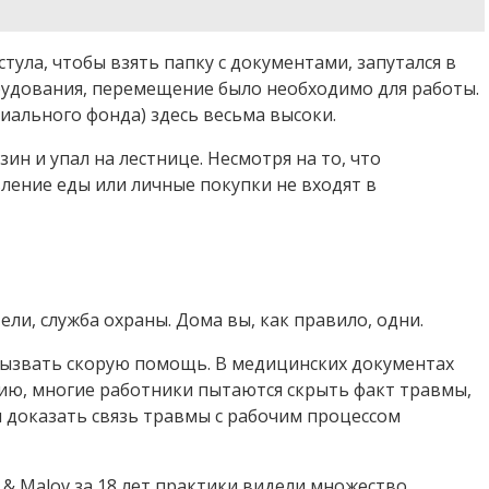
тула, чтобы взять папку с документами, запутался в
орудования, перемещение было необходимо для работы.
иального фонда) здесь весьма высоки.
ин и упал на лестнице. Несмотря на то, что
вление еды или личные покупки не входят в
ели, служба охраны. Дома вы, как правило, одни.
 вызвать скорую помощь. В медицинских документах
нию, многие работники пытаются скрыть факт травмы,
я доказать связь травмы с рабочим процессом
& Malov за 18 лет практики видели множество