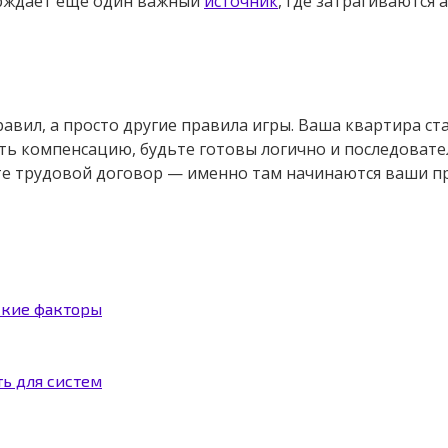
ерждает еще один важный
источник
, где затрагиваются
равил, а просто другие правила игры. Ваша квартира ст
ть компенсацию, будьте готовы логично и последовате
те трудовой договор — именно там начинаются ваши пр
ские факторы
ть для систем