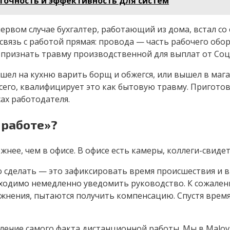
, точность и эффективность для систем
рвом случае бухгалтер, работающий из дома, встал со с
 связь с работой прямая: провода — часть рабочего об
признать травму производственной для выплат от Соц
шел на кухню варить борщ и обжегся, или вышел в магаз
 всего, квалифицирует это как бытовую травму. Пригото
ах работодателя.
 работе»?
жнее, чем в офисе. В офисе есть камеры, коллеги-свидет
жно сделать — это зафиксировать время происшествия и
бходимо немедленно уведомить руководство. К сожале
ложнения, пытаются получить компенсацию. Спустя врем
ение самого факта дистанционной работы. Мы в Malov 