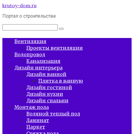
Перейти
krutoy-dom.ru
к
Портал о строительстве
контенту
Поиск:
Вентиляция
Проекты вентиляции
Водопровод
Канализация
Дизайн интерьера
Дизайн ванной
Плитка в ванную
Дизайн гостиной
Дизайн кухни
Дизайн спальни
Монтаж пола
Водяной теплый пол
Ламинат
Паркет
Стяжка пола