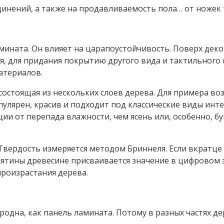
динений, а также на продавливаемость пола… от ножек 
мината. Он влияет на царапоустойчивость. Поверх дек
я, для придания покрытию другого вида и тактильно
атериалов.
 состоящая из нескольких слоев дерева. Для примера во
пулярен, красив и подходит под классические виды инт
 от перепада влажности, чем ясень или, особенно, бу
. Твердость измеряется методом Бриннеля. Если вкрат
мятины древесине присваивается значение в цифровом э
произрастания дерева.
ородна, как панель ламината. Потому в разных частях 