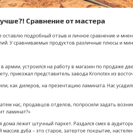
лучше?! Сравнение от мастера
е оставлю подробный отзыв и личное сравнение и мнени
ий. У сравниваемых продуктов различные плюсы и мину
 в армии, устроился на работу в магазин по продаже две
ту, приезжал представитель завода Kronotex из восто
и, как дилеров, на презентацию ламината. Нас усадили
. Затем нас, продавцов отделов, попросили задать возн
жит ламинат?»
ня дома лежит штучный паркет. Раздался смех в аудитори
 массив дуба – это старое, затертое покрытие, настеле