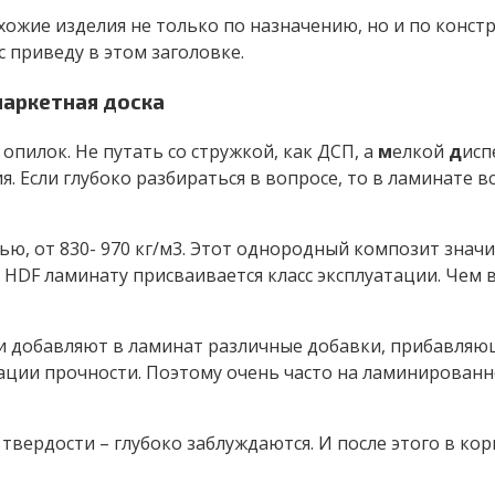
хожие изделия не только по назначению, но и по конст
 приведу в этом заголовке.
паркетная доска
опилок. Не путать со стружкой, как ДСП, а
м
елкой
д
исп
Если глубоко разбираться в вопросе, то в ламинате все
ью, от 830- 970 кг/м3. Этот однородный композит знач
HDF ламинату присваивается класс эксплуатации. Чем в
и добавляют в ламинат различные добавки, прибавляющ
ции прочности. Поэтому очень часто на ламинированно
твердости – глубоко заблуждаются. И после этого в к