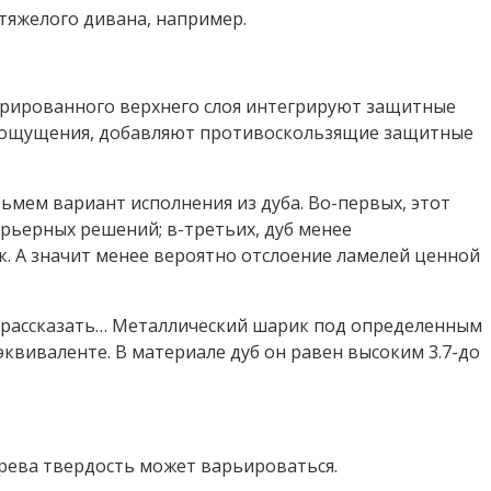
тяжелого дивана, например.
орированного верхнего слоя интегрируют защитные
го ощущения, добавляют противоскользящие защитные
зьмем вариант исполнения из дуба. Во-первых, этот
ерьерных решений; в-третьих, дуб менее
к. А значит менее вероятно отслоение ламелей ценной
це рассказать… Металлический шарик под определенным
квиваленте. В материале дуб он равен высоким 3.7-до
дерева твердость может варьироваться.