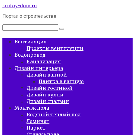
Перейти
krutoy-dom.ru
к
Портал о строительстве
контенту
Поиск:
Вентиляция
Проекты вентиляции
Водопровод
Канализация
Дизайн интерьера
Дизайн ванной
Плитка в ванную
Дизайн гостиной
Дизайн кухни
Дизайн спальни
Монтаж пола
Водяной теплый пол
Ламинат
Паркет
Стяжка пола