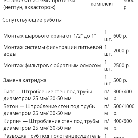
Установка системы протечки
4000
комплект
(нептун, аквасторож)
р.
Сопутствующие работы
1
Монтаж шарового крана от 1/2″ до 1″
600 р.
шт.
Монтаж системы фильтрации питьевой
1
2000 р.
воды
шт.
1
Монтаж фильтров с обратным осмосом
2500 р.
шт.
1
Замена катриджа
500 р.
шт.
Гипс — Штробление стен под трубы
п/
300/400
диаметром 25 мм/ 30-50 мм
м
р.
Бетон — Штробление стен под трубы
п/
500/1000
диаметром 25 мм/ 30-50 мм
м
р.
Кирпич — Штробление стен под трубы
п/
400/600
диаметром 25 мм/ 30-50 мм
м
р.
Разводка труб под полотенцесушитель
1