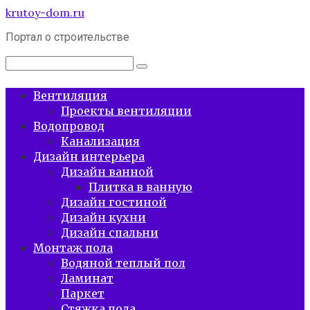
Перейти
krutoy-dom.ru
к
Портал о строительстве
контенту
Поиск:
Вентиляция
Проекты вентиляции
Водопровод
Канализация
Дизайн интерьера
Дизайн ванной
Плитка в ванную
Дизайн гостиной
Дизайн кухни
Дизайн спальни
Монтаж пола
Водяной теплый пол
Ламинат
Паркет
Стяжка пола