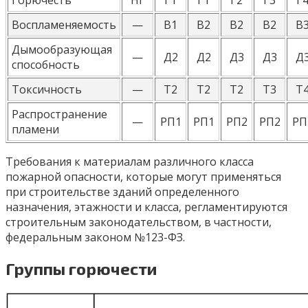
Горючесть
НГ
Г1
Г1
Г2
Г3
Г
Воспламеняемость
—
В1
В2
В2
В2
В
Дымообразующая
—
Д2
Д2
Д3
Д3
Д
способность
Токсичность
—
Т2
Т2
Т2
Т3
Т
Распространение
—
РП1
РП1
РП2
РП2
РП
пламени
Требования к материалам различного класса
пожарной опасности, которые могут применяться
при строительстве зданий определенного
назначения, этажности и класса, регламентируются
строительным законодательством, в частности,
федеральным законом №123-ФЗ.
Группы горючести