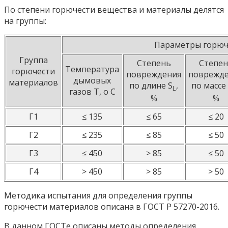
По степени горючести вещества и материалы делятся
на группы:
Параметры горюч
Группа
Степень
Степен
Температура
горючести
повреждения
поврежд
дымовых
материалов
по длине S
,
по массе
L
газов Т, o С
%
%
Г1
≤ 135
≤ 65
≤ 20
Г2
≤ 235
≤ 85
≤ 50
Г3
≤ 450
> 85
≤ 50
Г4
> 450
> 85
> 50
Методика испытания для определения группы
горючести материалов описана в ГОСТ Р 57270-2016.
В данном ГОСТе описаны методы определения