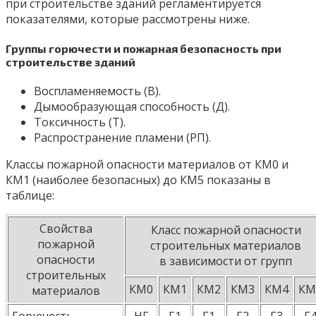
при строительстве зданий регламентируется
показателями, которые рассмотрены ниже.
Группы горючести и пожарная безопасность при
строительстве зданий
Воспламеняемость (В).
Дымообразующая способность (Д).
Токсичность (Т).
Распространение пламени (РП).
Классы пожарной опасности материалов от КМ0 и
КМ1 (наиболее безопасных) до КМ5 показаны в
таблице:
Свойства
Класс пожарной опасности
пожарной
строительных материалов
опасности
в зависимости от групп
строительных
КМ0
КМ1
КМ2
КМ3
КМ4
КМ
материалов