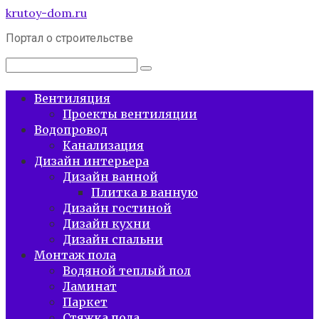
Перейти
krutoy-dom.ru
к
Портал о строительстве
контенту
Поиск:
Вентиляция
Проекты вентиляции
Водопровод
Канализация
Дизайн интерьера
Дизайн ванной
Плитка в ванную
Дизайн гостиной
Дизайн кухни
Дизайн спальни
Монтаж пола
Водяной теплый пол
Ламинат
Паркет
Стяжка пола