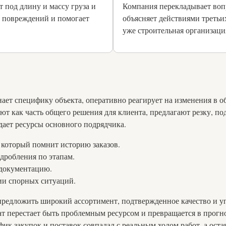
 под длину и массу груза и
Компания перекладывает воп
ск повреждений и помогает
объясняет действиями третьих
уже строительная организаци
нает специфику объекта, оперативно реагирует на изменения в 
т как часть общего решения для клиента, предлагают резку, по
дает ресурсы основного подрядчика.
 который помнит историю заказов.
дробления по этапам.
 документацию.
ии спорных ситуаций.
 предложить широкий ассортимент, подтвержденное качество и 
кат перестает быть проблемным ресурсом и превращается в прог
рафик закупок и поставок совпадал с реальным ходом работ, а ос