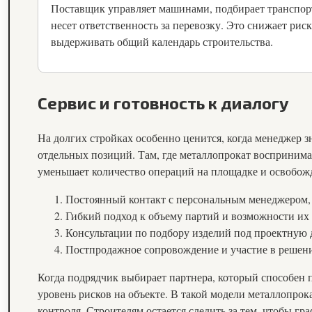
Поставщик управляет машинами, подбирает транспорт
несет ответственность за перевозку. Это снижает ри
выдерживать общий календарь строительства.
Сервис и готовность к диалогу
На долгих стройках особенно ценится, когда менеджер з
отдельных позиций. Там, где металлопрокат воспринимаю
уменьшает количество операций на площадке и освобож
Постоянный контакт с персональным менеджером,
Гибкий подход к объему партий и возможности их 
Консультации по подбору изделий под проектную
Постпродажное сопровождение и участие в решен
Когда подрядчик выбирает партнера, который способен
уровень рисков на объекте. В такой модели металлопро
контроля. Строителям остается следить за тем, чтобы г