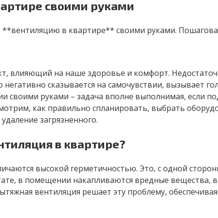
вартире своими руками
ю **вентиляцию в квартире** своими руками. Пошаговая
кт, влияющий на наше здоровье и комфорт. Недостаточ
то негативно сказывается на самочувствии, вызывает го
и своими руками – задача вполне выполнимая, если п
смотрим, как правильно спланировать, выбрать оборуд
 удаление загрязненного.
нтиляция в квартире?
чаются высокой герметичностью. Это, с одной стороны,
ьтате, в помещении накапливаются вредные вещества,
тяжная вентиляция решает эту проблему, обеспечивая 