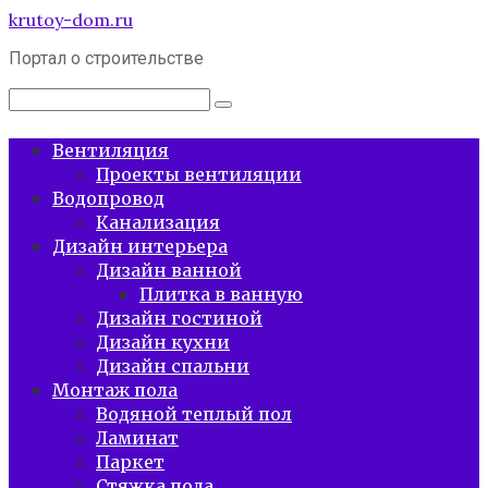
Перейти
krutoy-dom.ru
к
Портал о строительстве
контенту
Поиск:
Вентиляция
Проекты вентиляции
Водопровод
Канализация
Дизайн интерьера
Дизайн ванной
Плитка в ванную
Дизайн гостиной
Дизайн кухни
Дизайн спальни
Монтаж пола
Водяной теплый пол
Ламинат
Паркет
Стяжка пола