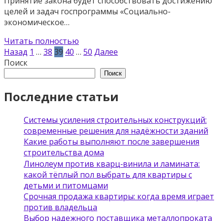
Принятие закона будет способствовать достижению
целей и задач госпрограммы «Социально-
экономическое…
Читать полностью
Пагинация
Назад
1
…
38
39
40
…
50
Далее
записей
Поиск
Поиск
Последние статьи
Системы усиления строительных конструкций:
современные решения для надёжности зданий
Какие работы выполняют после завершения
строительства дома
Линолеум против кварц‑винила и ламината:
какой тёплый пол выбрать для квартиры с
детьми и питомцами
Срочная продажа квартиры: когда время играет
против владельца
Выбор надежного поставщика металлопроката