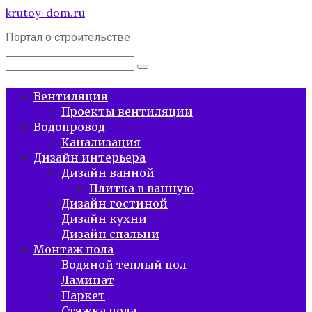
Перейти
krutoy-dom.ru
к
Портал о строительстве
контенту
Поиск:
Вентиляция
Проекты вентиляции
Водопровод
Канализация
Дизайн интерьера
Дизайн ванной
Плитка в ванную
Дизайн гостиной
Дизайн кухни
Дизайн спальни
Монтаж пола
Водяной теплый пол
Ламинат
Паркет
Стяжка пола