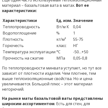
Еще один часто используемый теплоизоляционный
материал – базальтовая вата в матах.
Вот ее
характеристики:
Характеристики
Ед. изм.
Значение
Теплопроводность
Вт/м К
0,04
Водопоглощение
%
1
Плотность
кг/м³
55-75
Горючесть
класс
НГ
Температура эксплуатации
°С
-50…+50
Прочность на сжатие
МПа
0,05-0,8
По теплопроводности минвата уступает, но тут все
зависит от плотности изделия. Чем плотнее, тем
выше теплоизоляционные свойства. Но и цена
увеличивается. Большой плюс – этот материал
негорючий.
На рынке маты базальтовой ваты представлены
широким ассортиментом
. Есть для стен, для