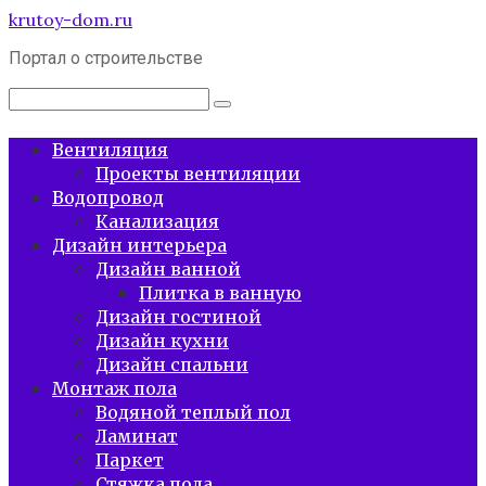
Перейти
krutoy-dom.ru
к
Портал о строительстве
контенту
Поиск:
Вентиляция
Проекты вентиляции
Водопровод
Канализация
Дизайн интерьера
Дизайн ванной
Плитка в ванную
Дизайн гостиной
Дизайн кухни
Дизайн спальни
Монтаж пола
Водяной теплый пол
Ламинат
Паркет
Стяжка пола