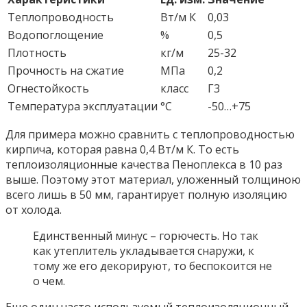
Теплопроводность
Вт/м К
0,03
Водопоглощение
%
0,5
Плотность
кг/м
25-32
Прочность на сжатие
МПа
0,2
Огнестойкость
класс
Г3
Температура эксплуатации
°С
-50…+75
Для примера можно сравнить с теплопроводностью
кирпича, которая равна 0,4 Вт/м К. То есть
теплоизоляционные качества Пеноплекса в 10 раз
выше. Поэтому этот материал, уложенный толщиною
всего лишь в 50 мм, гарантирует полную изоляцию
от холода.
Единственный минус – горючесть. Но так
как утеплитель укладывается снаружи, к
тому же его декорируют, то беспокоится не
о чем.