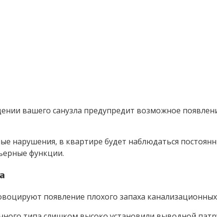
щении вашего санузла предупредит возможное появлени
нные нарушения, в квартире будет наблюдаться постоя
ьерные функции.
а
воцируют появление плохого запаха канализационных 
ного типа слишком высоко установили выводной патруб