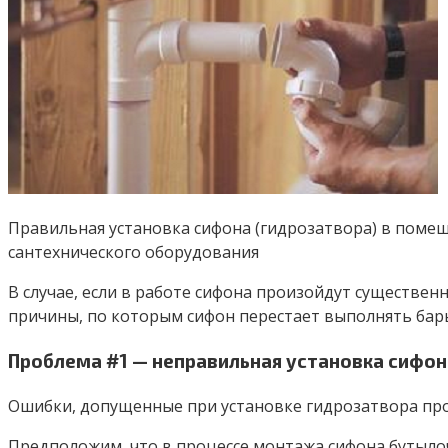
Правильная установка сифона (гидрозатвора) в поме
сантехнического оборудования
В случае, если в работе сифона произойдут существе
причины, по которым сифон перестает выполнять бар
Проблема #1 — неправильная установка сифон
Ошибки, допущенные при установке гидрозатвора про
Предположим, что в процессе монтажа сифона бутылоч