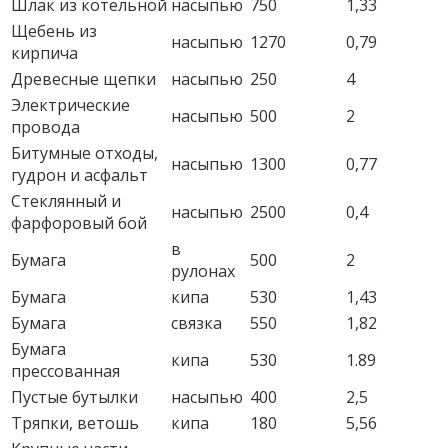
Шлак из котельной
насыпью
750
1,33
Щебень из
насыпью
1270
0,79
кирпича
Древесные щепки
насыпью
250
4
Электрические
насыпью
500
2
провода
Битумные отходы,
насыпью
1300
0,77
гудрон и асфальт
Стеклянный и
насыпью
2500
0,4
фарфоровый бой
в
Бумага
500
2
рулонах
Бумага
кипа
530
1,43
Бумага
связка
550
1,82
Бумага
кипа
530
1.89
прессованная
Пустые бутылки
насыпью
400
2,5
Тряпки, ветошь
кипа
180
5,56