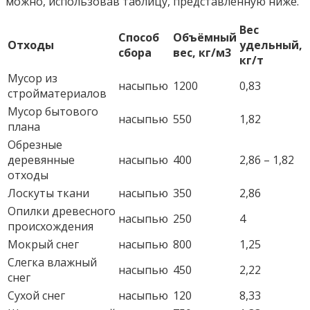
можно, использовав таблицу, представленную ниже.
Вес
Способ
Объёмный
Отходы
удельный,
сбора
вес, кг/м3
кг/т
Мусор из
насыпью
1200
0,83
стройматериалов
Мусор бытового
насыпью
550
1,82
плана
Обрезные
деревянные
насыпью
400
2,86 – 1,82
отходы
Лоскуты ткани
насыпью
350
2,86
Опилки древесного
насыпью
250
4
происхождения
Мокрый снег
насыпью
800
1,25
Слегка влажный
насыпью
450
2,22
снег
Сухой снег
насыпью
120
8,33