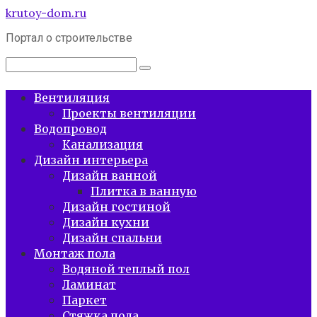
Перейти
krutoy-dom.ru
к
Портал о строительстве
контенту
Поиск:
Вентиляция
Проекты вентиляции
Водопровод
Канализация
Дизайн интерьера
Дизайн ванной
Плитка в ванную
Дизайн гостиной
Дизайн кухни
Дизайн спальни
Монтаж пола
Водяной теплый пол
Ламинат
Паркет
Стяжка пола