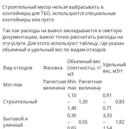
Строительный мусор нельзя выбрасывать в
контейнеры для ТБО, используются специальные
контейнеры или пухто
Так как расходы на вывоз закладывается в сметную
документацию, важно точно рассчитать расходы на
эти услуги. Для этого используют таблицу, где указан
объемный и удельный вес по видам отходов.
Объемный вес
Удельный
Вид отходов
Фасовка
(плотность), т/
вес, м3/т
м3
Расчетная
Min-
Расчетная
Min-max
величина
max
величина
1,10
0,91
Строительный
–
1,20
–
0,83
1,40
0,71
0,30
3,33
Бытовой и
–
0,55
–
1,82
уличный
0,65
1,54