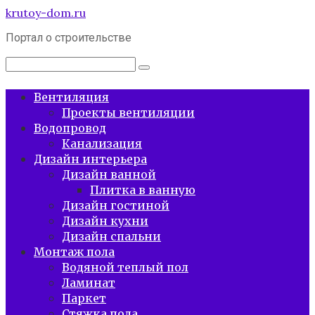
Перейти
krutoy-dom.ru
к
Портал о строительстве
контенту
Поиск:
Вентиляция
Проекты вентиляции
Водопровод
Канализация
Дизайн интерьера
Дизайн ванной
Плитка в ванную
Дизайн гостиной
Дизайн кухни
Дизайн спальни
Монтаж пола
Водяной теплый пол
Ламинат
Паркет
Стяжка пола