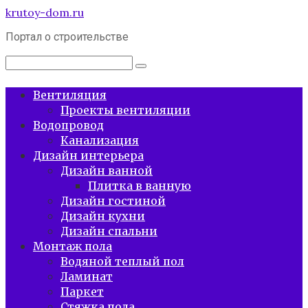
Перейти
krutoy-dom.ru
к
Портал о строительстве
контенту
Поиск:
Вентиляция
Проекты вентиляции
Водопровод
Канализация
Дизайн интерьера
Дизайн ванной
Плитка в ванную
Дизайн гостиной
Дизайн кухни
Дизайн спальни
Монтаж пола
Водяной теплый пол
Ламинат
Паркет
Стяжка пола