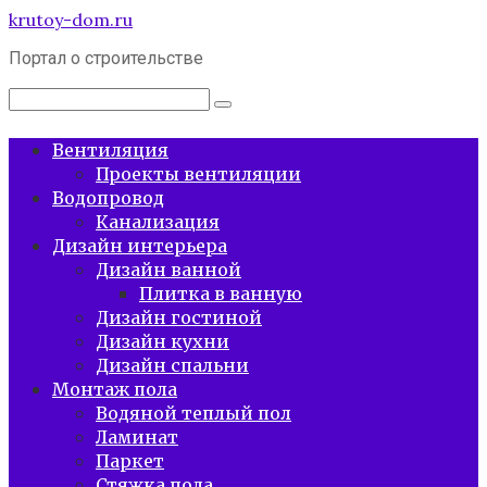
Перейти
krutoy-dom.ru
к
Портал о строительстве
контенту
Поиск:
Вентиляция
Проекты вентиляции
Водопровод
Канализация
Дизайн интерьера
Дизайн ванной
Плитка в ванную
Дизайн гостиной
Дизайн кухни
Дизайн спальни
Монтаж пола
Водяной теплый пол
Ламинат
Паркет
Стяжка пола