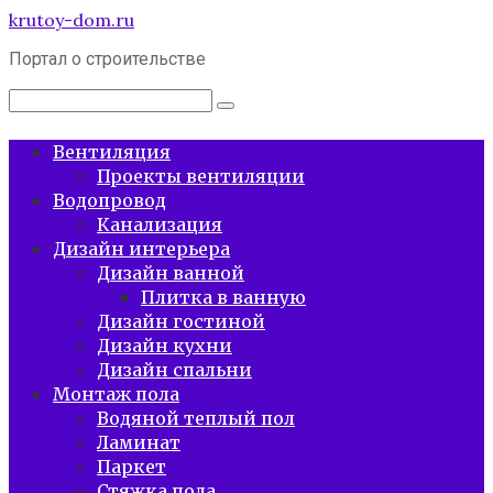
Перейти
krutoy-dom.ru
к
Портал о строительстве
контенту
Поиск:
Вентиляция
Проекты вентиляции
Водопровод
Канализация
Дизайн интерьера
Дизайн ванной
Плитка в ванную
Дизайн гостиной
Дизайн кухни
Дизайн спальни
Монтаж пола
Водяной теплый пол
Ламинат
Паркет
Стяжка пола