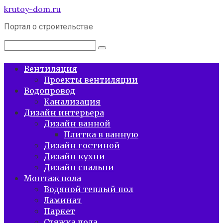
Перейти
krutoy-dom.ru
к
Портал о строительстве
контенту
Поиск:
Вентиляция
Проекты вентиляции
Водопровод
Канализация
Дизайн интерьера
Дизайн ванной
Плитка в ванную
Дизайн гостиной
Дизайн кухни
Дизайн спальни
Монтаж пола
Водяной теплый пол
Ламинат
Паркет
Стяжка пола