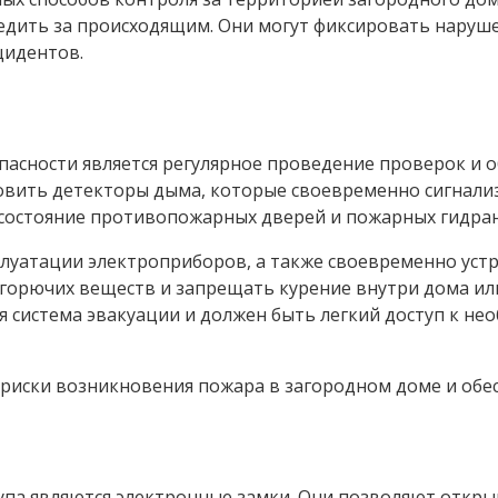
едить за происходящим. Они могут фиксировать нарушен
цидентов.
сности является регулярное проведение проверок и об
овить детекторы дыма, которые своевременно сигнали
состояние противопожарных дверей и пожарных гидра
луатации электроприборов, а также своевременно уст
горючих веществ и запрещать курение внутри дома или
 система эвакуации и должен быть легкий доступ к н
риски возникновения пожара в загородном доме и обес
упа являются электронные замки. Они позволяют откр