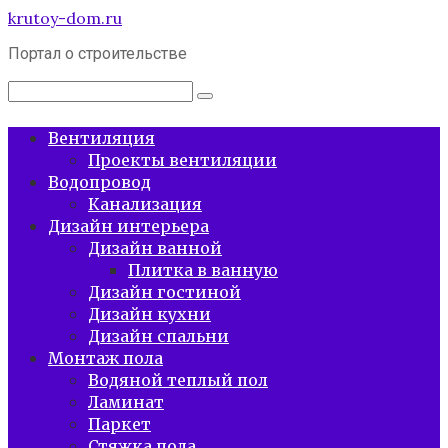
Перейти
krutoy-dom.ru
к
Портал о строительстве
контенту
Поиск:
Вентиляция
Проекты вентиляции
Водопровод
Канализация
Дизайн интерьера
Дизайн ванной
Плитка в ванную
Дизайн гостиной
Дизайн кухни
Дизайн спальни
Монтаж пола
Водяной теплый пол
Ламинат
Паркет
Стяжка пола