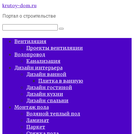
Перейти
krutoy-dom.ru
к
Портал о строительстве
контенту
Поиск:
Вентиляция
Проекты вентиляции
Водопровод
Канализация
Дизайн интерьера
Дизайн ванной
Плитка в ванную
Дизайн гостиной
Дизайн кухни
Дизайн спальни
Монтаж пола
Водяной теплый пол
Ламинат
Паркет
Стяжка пола