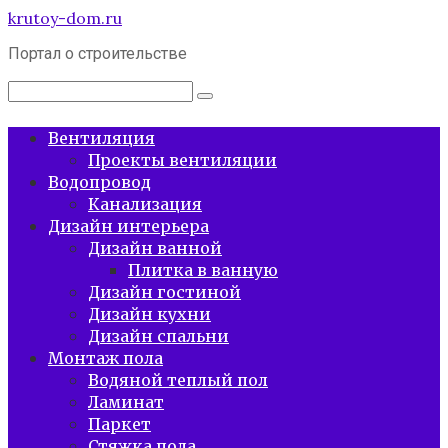
Перейти
krutoy-dom.ru
к
Портал о строительстве
контенту
Поиск:
Вентиляция
Проекты вентиляции
Водопровод
Канализация
Дизайн интерьера
Дизайн ванной
Плитка в ванную
Дизайн гостиной
Дизайн кухни
Дизайн спальни
Монтаж пола
Водяной теплый пол
Ламинат
Паркет
Стяжка пола