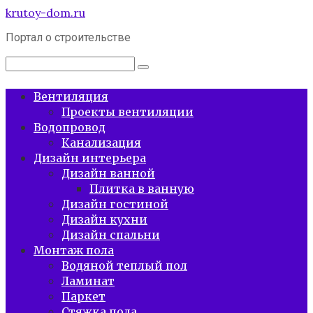
Перейти
krutoy-dom.ru
к
Портал о строительстве
контенту
Поиск:
Вентиляция
Проекты вентиляции
Водопровод
Канализация
Дизайн интерьера
Дизайн ванной
Плитка в ванную
Дизайн гостиной
Дизайн кухни
Дизайн спальни
Монтаж пола
Водяной теплый пол
Ламинат
Паркет
Стяжка пола