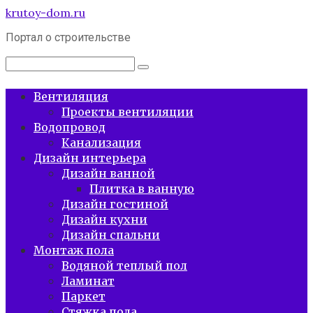
Перейти
krutoy-dom.ru
к
Портал о строительстве
контенту
Поиск:
Вентиляция
Проекты вентиляции
Водопровод
Канализация
Дизайн интерьера
Дизайн ванной
Плитка в ванную
Дизайн гостиной
Дизайн кухни
Дизайн спальни
Монтаж пола
Водяной теплый пол
Ламинат
Паркет
Стяжка пола