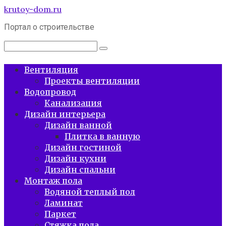
Перейти
krutoy-dom.ru
к
Портал о строительстве
контенту
Поиск:
Вентиляция
Проекты вентиляции
Водопровод
Канализация
Дизайн интерьера
Дизайн ванной
Плитка в ванную
Дизайн гостиной
Дизайн кухни
Дизайн спальни
Монтаж пола
Водяной теплый пол
Ламинат
Паркет
Стяжка пола