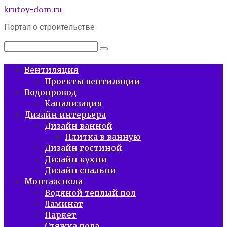
Перейти
krutoy-dom.ru
к
Портал о строительстве
контенту
Поиск:
Вентиляция
Проекты вентиляции
Водопровод
Канализация
Дизайн интерьера
Дизайн ванной
Плитка в ванную
Дизайн гостиной
Дизайн кухни
Дизайн спальни
Монтаж пола
Водяной теплый пол
Ламинат
Паркет
Стяжка пола