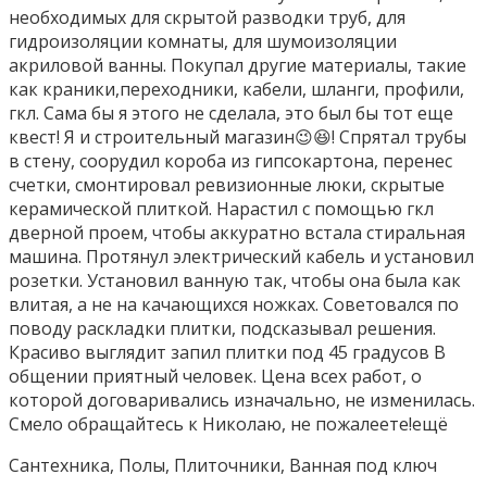
необходимых для скрытой разводки труб, для
гидроизоляции комнаты, для шумоизоляции
акриловой ванны. Покупал другие материалы, такие
как краники,переходники, кабели, шланги, профили,
гкл. Сама бы я этого не сделала, это был бы тот еще
квест! Я и строительный магазин😉😆! Спрятал трубы
в стену, соорудил короба из гипсокартона, перенес
счетки, смонтировал ревизионные люки, скрытые
керамической плиткой. Нарастил с помощью гкл
дверной проем, чтобы аккуратно встала стиральная
машина. Протянул электрический кабель и установил
розетки. Установил ванную так, чтобы она была как
влитая, а не на качающихся ножках. Советовался по
поводу раскладки плитки, подсказывал решения.
Красиво выглядит запил плитки под 45 градусов В
общении приятный человек. Цена всех работ, о
которой договаривались изначально, не изменилась.
Смело обращайтесь к Николаю, не пожалеете!ещё
Сантехника, Полы, Плиточники, Ванная под ключ