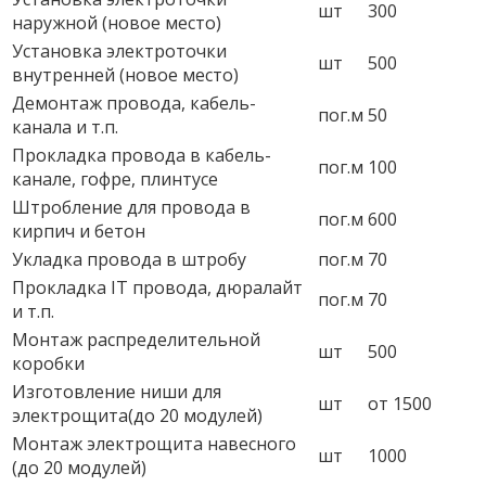
шт
300
наружной (новое место)
Установка электроточки
шт
500
внутренней (новое место)
Демонтаж провода, кабель-
пог.м
50
канала и т.п.
Прокладка провода в кабель-
пог.м
100
канале, гофре, плинтусе
Штробление для провода в
пог.м
600
кирпич и бетон
Укладка провода в штробу
пог.м
70
Прокладка IT провода, дюралайт
пог.м
70
и т.п.
Монтаж распределительной
шт
500
коробки
Изготовление ниши для
шт
от 1500
электрощита(до 20 модулей)
Монтаж электрощита навесного
шт
1000
(до 20 модулей)