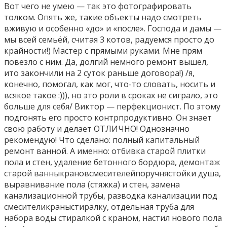
Вот чего не умею — так это фотографировать
толком. Опять же, такие объекты надо смотреть
вживую и особенно «до» и «после». Господа и дамы —
мы всей семьёй, считая 3 котов, радуемся просто до
крайности!) Мастер с прямыми руками. Мне прям
повезло с ним. Да, долгий немного ремонт вышел,
ито закончили на 2 суток раньше договора!) /я,
конечно, помогал, как мог, что-то словать, носить и
всякое такое :))), но это роли в сроках не сиграло, это
больше для себя/ Виктор — перфекционист. По этому
подгонять его просто контрпродуктивно. Он знает
свою работу и делает ОТЛИЧНО! Однозначно
рекомендую! Что сделано: полный капитальный
ремонт ванной. А именно: отбивка старой плитки
пола и стен, удаление бетонного бордюра, демонтаж
старой ванныкрановсмесителейпоручнястойки душа,
выравнивание пола (стяжка) и стен, замена
канализационной трубы, разводка канализации под
смесителикраныстиралку, отдельная труба для
набора воды стиралкой с краном, настил нового пола