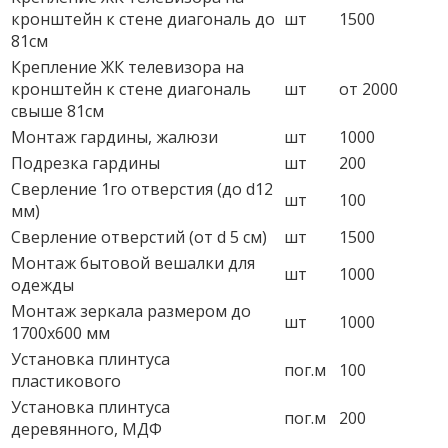
кронштейн к стене диагональ до
шт
1500
81см
Крепление ЖК телевизора на
кронштейн к стене диагональ
шт
от 2000
свыше 81см
Монтаж гардины, жалюзи
шт
1000
Подрезка гардины
шт
200
Сверление 1го отверстия (до d12
шт
100
мм)
Сверление отверстий (от d 5 см)
шт
1500
Монтаж бытовой вешалки для
шт
1000
одежды
Монтаж зеркала размером до
шт
1000
1700х600 мм
Установка плинтуса
пог.м
100
пластикового
Установка плинтуса
пог.м
200
деревянного, МДФ