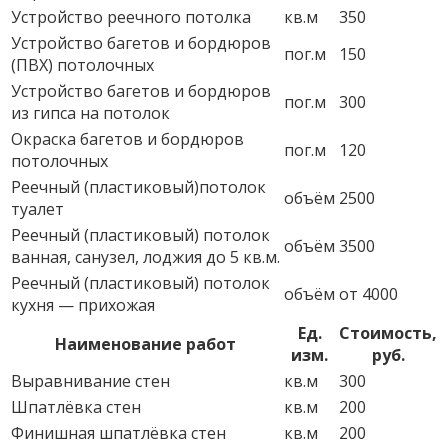
Устройство реечного потолка
кв.м
350
Устройство багетов и бордюров
пог.м
150
(ПВХ) потолочных
Устройство багетов и бордюров
пог.м
300
из гипса на потолок
Окраска багетов и бордюров
пог.м
120
потолочных
Реечный (пластиковый)потолок
объём
2500
туалет
Реечный (пластиковый) потолок
объём
3500
ванная, санузел, лоджия до 5 кв.м.
Реечный (пластиковый) потолок
объём
от 4000
кухня — прихожая
Ед.
Стоимость,
Наименование работ
изм.
руб.
Выравнивание стен
кв.м
300
Шпатлёвка стен
кв.м
200
Финишная шпатлёвка стен
кв.м
200