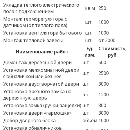
Укладка теплого электрического
кв.м
250
пола с подключением
Монтаж терморегулятора с
шт
1000
датчиком (от теплого пола)
Установка вентилятора бытового
шт
1000
Монтаж тепловой завесы
шт
от 2000
Ед.
Стоимость,
Наименование работ
изм.
руб.
Демонтаж деревянной двери
шт
500
Установка межкомнатной двери
шт
2500
с обналичкой или без нее
Установка двустворчатой двери
шт
3000
Установка врезного замка на
шт
1200
деревянную дверь
Установка замка (ручки-защелки)
шт
800
Установка двери «гармошка»
шт
3000
Добор дверного блока
объём
1000
Установка обналичников