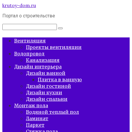
Перейти
krutoy-dom.ru
к
Портал о строительстве
контенту
Поиск:
Вентиляция
Проекты вентиляции
Водопровод
Канализация
Дизайн интерьера
Дизайн ванной
Плитка в ванную
Дизайн гостиной
Дизайн кухни
Дизайн спальни
Монтаж пола
Водяной теплый пол
Ламинат
Паркет
Стяжка пола