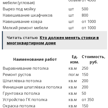
объём
от 4500
мебели (угловая)
Вырез под мойку
шт
500
Навешивание шкафчиков
шт
800
Навешивание ковра
шт
от 1000
Мелкий ремонт мебели
шт
от 1000
Читать статью
Кто должен менять стояки в
многоквартирном доме
Ед.
Стоимость,
Наименование работ
изм.
руб.
Выравнивание потолка
кв.м
250
Ремонт рустов
пог.м
150
Шпатлёвка потолка
кв.м
200
Финишная шпатлёвка потолка
кв.м
200
Грунтовка потолка
кв.м
50
Устройство ГК потолка
кв.м
от 350
Окраска потолка
кв.м
150