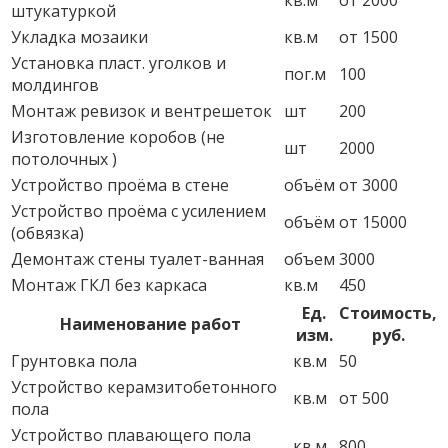
кв.м
от 2000
штукатуркой
Укладка мозаики
кв.м
от 1500
Установка пласт. уголков и
пог.м
100
молдингов
Монтаж ревизок и вентрешеток
шт
200
Изготовление коробов (не
шт
2000
потолочных )
Устройство проёма в стене
объём
от 3000
Устройство проёма с усилением
объём
от 15000
(обвязка)
Демонтаж стены туалет-ванная
объем
3000
Монтаж ГКЛ без каркаса
кв.м
450
Ед.
Стоимость,
Наименование работ
изм.
руб.
Грунтовка пола
кв.м
50
Устройство керамзитобетонного
кв.м
от 500
пола
Устройство плавающего пола
кв.м
800