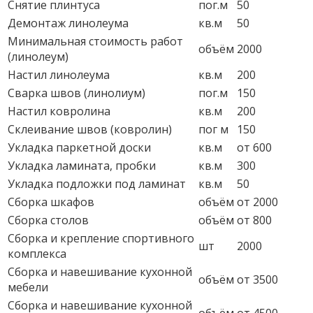
Снятие плинтуса
пог.м
50
Демонтаж линолеума
кв.м
50
Минимальная стоимость работ
объём
2000
(линолеум)
Настил линолеума
кв.м
200
Сварка швов (линолиум)
пог.м
150
Настил ковролина
кв.м
200
Склеивание швов (ковролин)
пог м
150
Укладка паркетной доски
кв.м
от 600
Укладка ламината, пробки
кв.м
300
Укладка подложки под ламинат
кв.м
50
Сборка шкафов
объём
от 2000
Сборка столов
объём
от 800
Сборка и крепление спортивного
шт
2000
комплекса
Сборка и навешивание кухонной
объём
от 3500
мебели
Сборка и навешивание кухонной