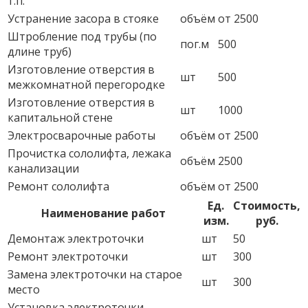
т.п.
Устранение засора в стояке
объём
от 2500
Штробление под трубы (по
пог.м
500
длине труб)
Изготовление отверстия в
шт
500
межкомнатной перегородке
Изготовление отверстия в
шт
1000
капитальной стене
Электросварочные работы
объём
от 2500
Прочистка сололифта, лежака
объём
2500
канализации
Ремонт сололифта
объём
от 2500
Ед.
Стоимость,
Наименование работ
изм.
руб.
Демонтаж электроточки
шт
50
Ремонт электроточки
шт
300
Замена электроточки на старое
шт
300
место
Установка электроточки