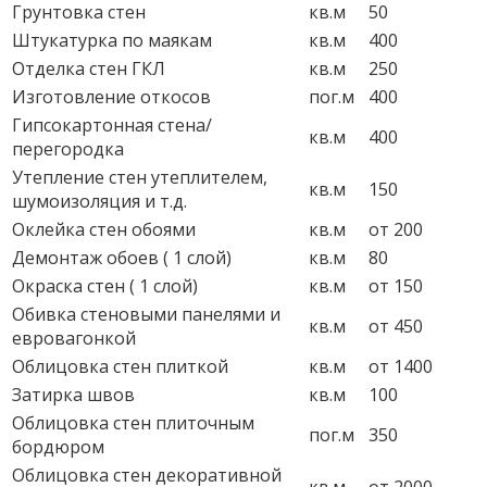
Грунтовка стен
кв.м
50
Штукатурка по маякам
кв.м
400
Отделка стен ГКЛ
кв.м
250
Изготовление откосов
пог.м
400
Гипсокартонная стена/
кв.м
400
перегородка
Утепление стен утеплителем,
кв.м
150
шумоизоляция и т.д.
Оклейка стен обоями
кв.м
от 200
Демонтаж обоев ( 1 слой)
кв.м
80
Окраска стен ( 1 слой)
кв.м
от 150
Обивка стеновыми панелями и
кв.м
от 450
евровагонкой
Облицовка стен плиткой
кв.м
от 1400
Затирка швов
кв.м
100
Облицовка стен плиточным
пог.м
350
бордюром
Облицовка стен декоративной