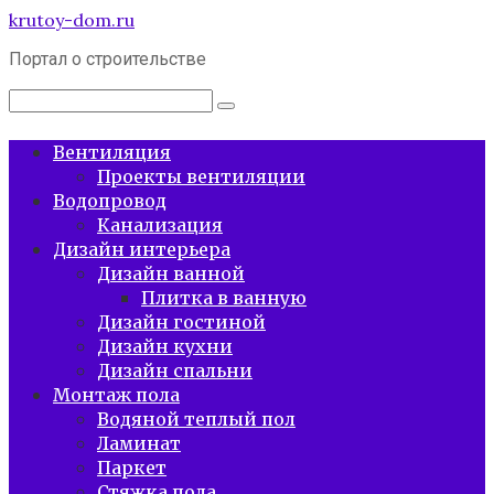
Перейти
krutoy-dom.ru
к
Портал о строительстве
контенту
Поиск:
Вентиляция
Проекты вентиляции
Водопровод
Канализация
Дизайн интерьера
Дизайн ванной
Плитка в ванную
Дизайн гостиной
Дизайн кухни
Дизайн спальни
Монтаж пола
Водяной теплый пол
Ламинат
Паркет
Стяжка пола