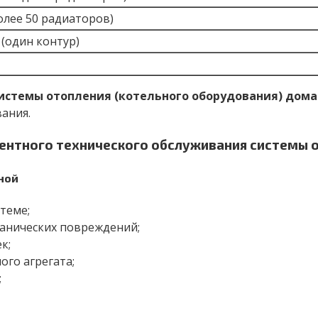
олее 50 радиаторов)
 (один контур)
истемы отопления (котельного оборудования) дома
ания.
ентного технического обслуживания системы о
ной
теме;
ханических повреждений;
к;
ого агрегата;
;