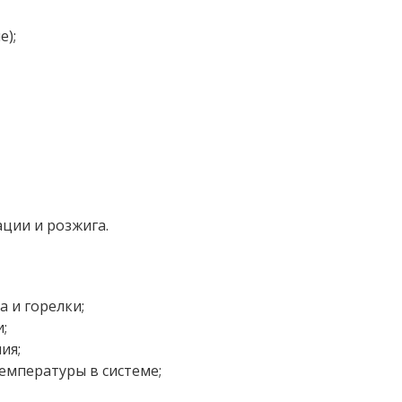
е);
ции и розжига.
 и горелки;
;
ия;
емпературы в системе;