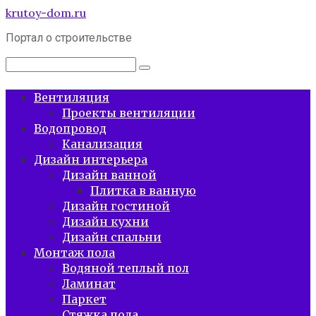
Перейти
krutoy-dom.ru
к
Портал о строительстве
контенту
Поиск:
Вентиляция
Проекты вентиляции
Водопровод
Канализация
Дизайн интерьера
Дизайн ванной
Плитка в ванную
Дизайн гостиной
Дизайн кухни
Дизайн спальни
Монтаж пола
Водяной теплый пол
Ламинат
Паркет
Стяжка пола