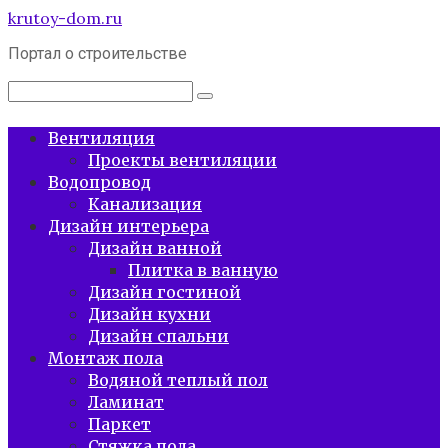
Перейти
krutoy-dom.ru
к
Портал о строительстве
контенту
Поиск:
Вентиляция
Проекты вентиляции
Водопровод
Канализация
Дизайн интерьера
Дизайн ванной
Плитка в ванную
Дизайн гостиной
Дизайн кухни
Дизайн спальни
Монтаж пола
Водяной теплый пол
Ламинат
Паркет
Стяжка пола