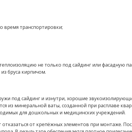
о время транспортировки;
теплоизоляцию не только под сайдинг или фасадную па
из бруса кирпичом.
ружи под сайдинг и изнутри, хорошие звукоизолирующ
ся из минеральной ваты, созданной при расплаве квар
зводимых для дошкольных и медицинских учреждений.
 отказаться от крепёжных элементов при монтаже. Посл
 упора. В результате обеспечивается плотное прилегани