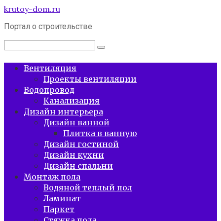
Перейти
krutoy-dom.ru
к
Портал о строительстве
контенту
Поиск:
Вентиляция
Проекты вентиляции
Водопровод
Канализация
Дизайн интерьера
Дизайн ванной
Плитка в ванную
Дизайн гостиной
Дизайн кухни
Дизайн спальни
Монтаж пола
Водяной теплый пол
Ламинат
Паркет
Стяжка пола