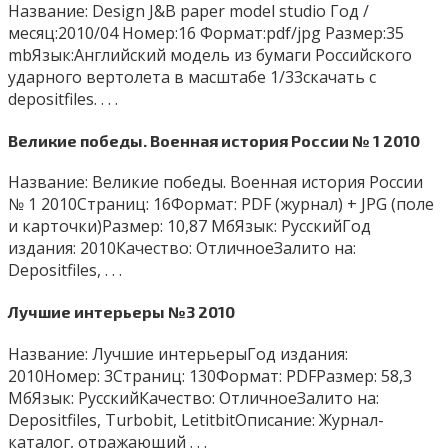
Название: Design J&B paper model studio Год /
месяц:2010/04 Номер:16 Формат:pdf/jpg Размер:35
mbЯзык:Английский модель из бумаги Российского
ударного вертолета в масштабе 1/33скачать с
depositfiles. . . .
Великие победы. Военная история России № 1 2010
Название: Великие победы. Военная история России
№ 1 2010Страниц: 16Формат: PDF (журнал) + JPG (поле
и карточки)Размер: 10,87 МбЯзык: РусскийГод
издания: 2010Качество: ОтличноеЗалито на:
Depositfiles, . . .
Лучшие интерьеры №3 2010
Название: Лучшие интерьерыГод издания:
2010Номер: 3Страниц: 130Формат: PDFРазмер: 58,3
МбЯзык: РусскийКачество: ОтличноеЗалито на:
Depositfiles, Turbobit, LetitbitОписание: Журнал-
каталог, отражающий . . .