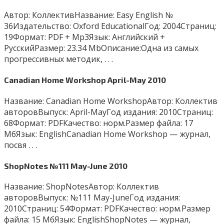
Автор: КоллективНазвание: Easy English №
36Издательство: Oxford EducationalГод: 2004Страниц:
19Формат: PDF + Mp3Язык: Английский +
РусскийРазмер: 23.34 MbОписание:Одна из самых
прогрессивных методик, . . .
Canadian Home Workshop April-May 2010
Название: Canadian Home WorkshopАвтор: Коллектив
авторовВыпуск: April-MayГод издания: 2010Страниц:
68Формат: PDFКачество: норм.Размер файла: 17
МбЯзык: EnglishCanadian Home Workshop — журнал,
посвя . . .
ShopNotes №111 May-June 2010
Название: ShopNotesАвтор: Коллектив
авторовВыпуск: №111 May-JuneГод издания:
2010Страниц: 54Формат: PDFКачество: норм.Размер
файла: 15 МбЯзык: EnglishShopNotes — журнал,