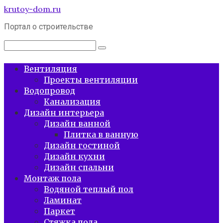
Перейти
krutoy-dom.ru
к
Портал о строительстве
контенту
Поиск:
Вентиляция
Проекты вентиляции
Водопровод
Канализация
Дизайн интерьера
Дизайн ванной
Плитка в ванную
Дизайн гостиной
Дизайн кухни
Дизайн спальни
Монтаж пола
Водяной теплый пол
Ламинат
Паркет
Стяжка пола