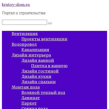
Перейти
krutoy-dom.ru
к
Портал о строительстве
контенту
Поиск:
Вентиляция
Проекты вентиляции
Водопровод
Канализация
Дизайн интерьера
Дизайн ванной
Плитка в ванную
Дизайн гостиной
Дизайн кухни
Дизайн спальни
Монтаж пола
Водяной теплый пол
Ламинат
Паркет
Стяжка пола