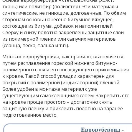
Основа еврорубероида – стекловолокна (холст,
ткань) или полиэфир (полиэстер). Эти материалы
синтетические, не гниющие, долговечные. По обеим
сторонам основы нанесено битумное вяжущее,
состоящее из битума, добавок и наполнителей.
Сверху и снизу полотна закреплены защитные слои
из полимерной пленки или сыпучих материалов
(сланца, песка, талька и т.п.).
Монтаж еврорубероида, как правило, выполняется
путем расплавления горелкой нижнего битумно-
полимерного слоя и его последующего приклеивания
к кровле. Такой способ укладки характерен для
покрытий с полимерной (индикаторной) пленкой.
Более удобен в монтаже материал с уже
существующим самоклеющимся слоем. Закрепить его
на кровле проще простого – достаточно снять
защитную пленку и приклеить полотно на заранее
подготовленное место.