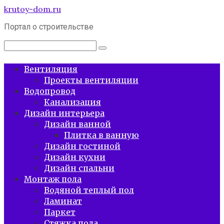
Перейти
krutoy-dom.ru
к
Портал о строительстве
контенту
Поиск:
Вентиляция
Проекты вентиляции
Водопровод
Канализация
Дизайн интерьера
Дизайн ванной
Плитка в ванную
Дизайн гостиной
Дизайн кухни
Дизайн спальни
Монтаж пола
Водяной теплый пол
Ламинат
Паркет
Стяжка пола