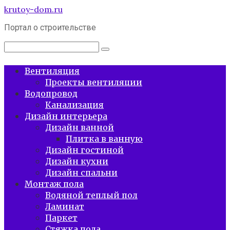
Перейти
krutoy-dom.ru
к
Портал о строительстве
контенту
Поиск:
Вентиляция
Проекты вентиляции
Водопровод
Канализация
Дизайн интерьера
Дизайн ванной
Плитка в ванную
Дизайн гостиной
Дизайн кухни
Дизайн спальни
Монтаж пола
Водяной теплый пол
Ламинат
Паркет
Стяжка пола