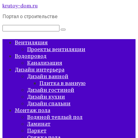
Перейти
krutoy-dom.ru
к
Портал о строительстве
контенту
Поиск:
Вентиляция
Проекты вентиляции
Водопровод
Канализация
Дизайн интерьера
Дизайн ванной
Плитка в ванную
Дизайн гостиной
Дизайн кухни
Дизайн спальни
Монтаж пола
Водяной теплый пол
Ламинат
Паркет
Стяжка пола